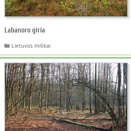
Labanoro giria
Kategorijos
Lietuvos miškai