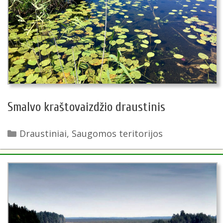
Smalvo kraštovaizdžio draustinis
Kategorijos
Draustiniai
,
Saugomos teritorijos