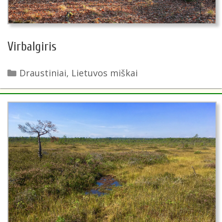
Virbalgiris
Kategorijos
Draustiniai
,
Lietuvos miškai