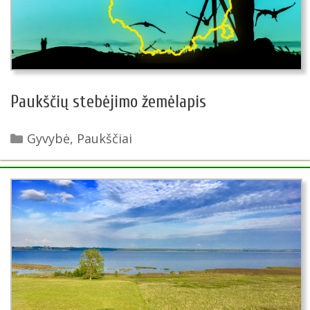
Paukščių stebėjimo žemėlapis
Kategorijos
Gyvybė
,
Paukščiai