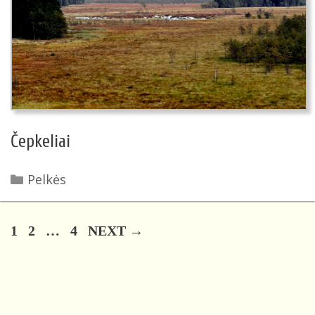
Čepkeliai
Kategorijos
Pelkės
PAGE
PAGE
PAGE
1
2
…
4
NEXT
→