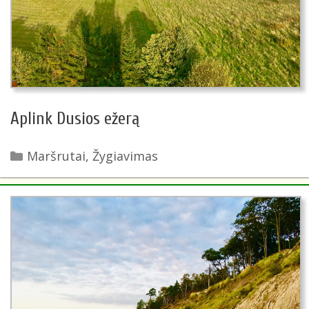
Aplink Dusios ežerą
Kategorijos
Maršrutai
,
Žygiavimas