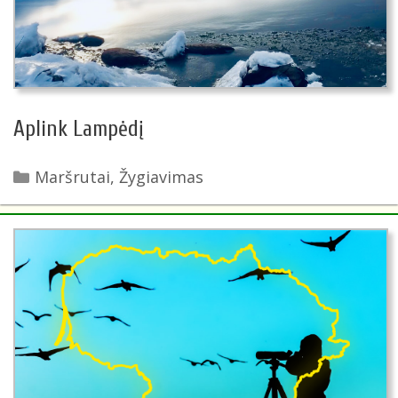
Aplink Lampėdį
Kategorijos
Maršrutai
,
Žygiavimas