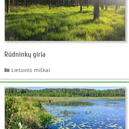
Rūdninkų giria
Kategorijos
Lietuvos miškai